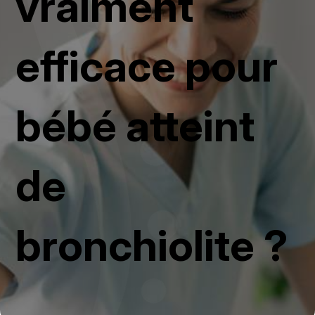
vraiment
efficace pour
bébé atteint
de
bronchiolite ?