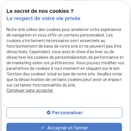
Vendredi
08:30 -
Le secret de nos cookies ?
13:30
Le respect de votre vie privée
14:00 -
16:00
Notre site utilise des cookies pour améliorer votre expérience
de navigation et vous offrir un contenu personnalisé. Les
cookies strictement nécessaires sont essentiels au
Kinésitherapeute Saint-Gilles
fonctionnement de base de notre site et ne peuvent pas être
désactivés. Cependant, vous avez le choix d'activer ou de
Kinésithérapeute Ixelles
désactiver les cookies de personnalisation, de performance et
kinésitherapeute Bruxelles
de marketing selon vos préférences. Vous pouvez modifier vos
paramètres de cookies à tout moment en cliquant sur le lien
kinésitherapeute Dilbeek
'Gestion des cookies' situé en bas de notre site. Veuillez noter
que la désactivation de certains cookies peut avoir un impact
kinésitherapeute Sint-Pieters-Leeuw
sur certaines fonctionnalités du site.
Continuer sans accepter
Mentions légales
Politique de confidentialité
Gestion des cookies
Plan du site
Personnaliser
place
contact_page
phone
Accepter et fermer