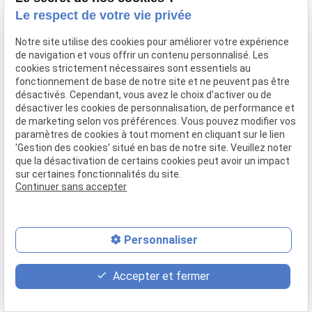
confiance et
Le respect de votre vie privée
autonomie
Notre site utilise des cookies pour améliorer votre expérience
de navigation et vous offrir un contenu personnalisé. Les
cookies strictement nécessaires sont essentiels au
fonctionnement de base de notre site et ne peuvent pas être
Les exercices d'équilibre à domicile constituent une
désactivés. Cependant, vous avez le choix d'activer ou de
solution accessible et efficace pour prévenir les
désactiver les cookies de personnalisation, de performance et
chutes et maintenir votre autonomie. Avec seulement
de marketing selon vos préférences. Vous pouvez modifier vos
paramètres de cookies à tout moment en cliquant sur le lien
15 minutes quotidiennes et en suivant ce programme
'Gestion des cookies' situé en bas de notre site. Veuillez noter
progressif, vous pouvez améliorer significativement
que la désactivation de certains cookies peut avoir un impact
votre stabilité et retrouver confiance dans vos
sur certaines fonctionnalités du site.
déplacements. Toutefois, certaines situations
Continuer sans accepter
nécessitent l'expertise d'un professionnel pour
garantir votre sécurité et optimiser vos résultats.
Personnaliser
Allo Kiné, fondé par M. Ben Moussa, kinésithérapeute
diplômé de l'ULB, accompagne depuis 2017 de
place
contact_page
phone
nombreux seniors bruxellois dans leur parcours de
Accepter et fermer
rééducation à domicile. Notre équipe de huit praticiens
Plan d'accès
Contact
02 775 26 16
spécialisés couvre les
19 communes de Bruxelles
,