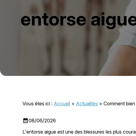
entorse aigu
Vous êtes ici :
Accueil
>
Actualités
> Comment bien g
calendar_month
08/06/2026
L'entorse aigue est une des blessures les plus cour