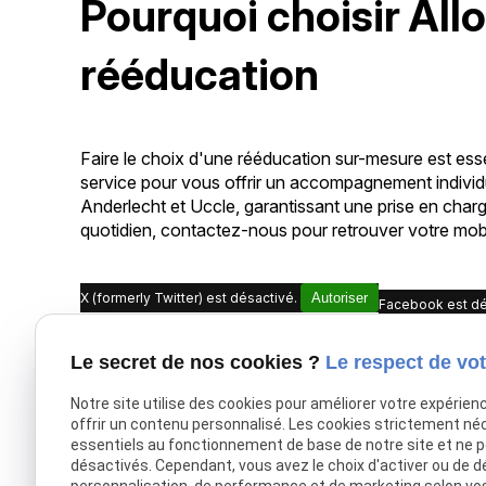
Pourquoi choisir All
rééducation
Faire le choix d'une rééducation sur-mesure est es
service pour vous offrir un accompagnement individ
Anderlecht et Uccle, garantissant une prise en char
quotidien, contactez-nous pour retrouver votre mobil
X (formerly Twitter) est désactivé.
Autoriser
Facebook est dé
Le secret de nos cookies ?
Le respect de vot
Notre site utilise des cookies pour améliorer votre expérien
offrir un contenu personnalisé. Les cookies strictement né
essentiels au fonctionnement de base de notre site et ne 
Des kinés à domicile proches,
désactivés. Cependant, vous avez le choix d'activer ou de d
bienveillants et à l’écoute, pour une
personnalisation, de performance et de marketing selon vo