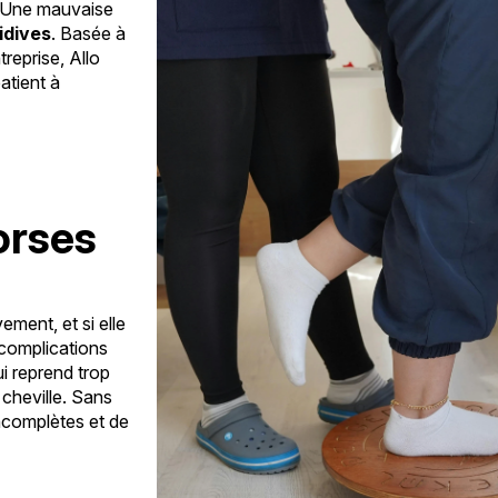
 Une mauvaise
idives
. Basée à
treprise, Allo
atient à
orses
ment, et si elle
 complications
i reprend trop
a cheville. Sans
ncomplètes et de