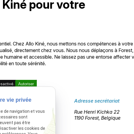
o Kiné pour votre
sentiel. Chez Allo Kiné, nous mettons nos compétences à votre
ualisé, directement chez vous. Nous nous déplaçons à Forest,
ge humaine et accessible. Ne laissez pas une entorse affecter 
ité en toute sérénité.
sactivé.
Autoriser
re vie privée
Téléphone
Adresse secrétariat
ce de navigation et vous
02 775 26 16
Rue Henri Kichka 22
cessaires sont
1190 Forest, Belgique
peuvent pas être
ésactiver les cookies de
s préférences. Vous